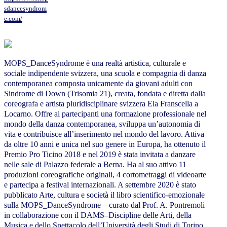
sdancesyndrom
e.com/
MOPS_DanceSyndrome è una realtà artistica, culturale e
sociale indipendente svizzera, una scuola e compagnia di danza
contemporanea composta unicamente da giovani adulti con
Sindrome di Down (Trisomia 21), creata, fondata e diretta dalla
coreografa e artista pluridisciplinare svizzera Ela Franscella a
Locarno. Offre ai partecipanti una formazione professionale nel
mondo della danza contemporanea, sviluppa un’autonomia di
vita e contribuisce all’inserimento nel mondo del lavoro. Attiva
da oltre 10 anni e unica nel suo genere in Europa, ha ottenuto il
Premio Pro Ticino 2018 e nel 2019 è stata invitata a danzare
nelle sale di Palazzo federale a Berna. Ha al suo attivo 11
produzioni coreografiche originali, 4 cortometraggi di videoarte
e partecipa a festival internazionali. A settembre 2020 è stato
pubblicato Arte, cultura e società il libro scientifico-emozionale
sulla MOPS_DanceSyndrome – curato dal Prof. A. Pontremoli
in collaborazione con il DAMS–Discipline delle Arti, della
Musica e dello Spettacolo dell’Università degli Studi di Torino