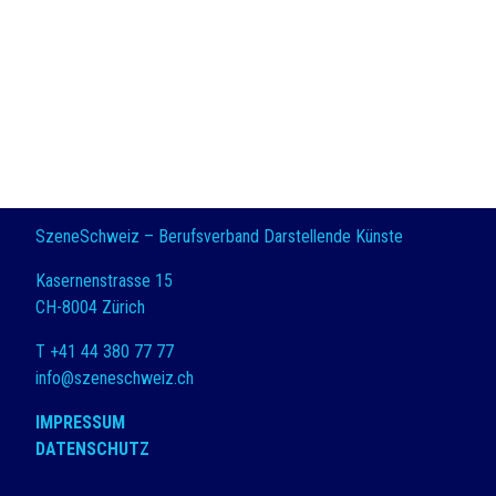
SzeneSchweiz – Berufsverband Darstellende Künste
Kasernenstrasse 15
CH-8004 Zürich
T +41 44 380 77 77
info@szeneschweiz.ch
IMPRESSUM
DATENSCHUTZ