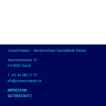
SzeneSchweiz – Berufsverband Darstellende Künste
Kasernenstrasse 15
CH-8004 Zürich
T +41 44 380 77 77
info@szeneschweiz.ch
IMPRESSUM
DATENSCHUTZ