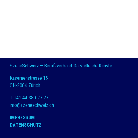
SzeneSchweiz – Berufsverband Darstellende Künste
Kasernenstrasse 15
CH-8004 Zürich
T +41 44 380 77 77
info@szeneschweiz.ch
IMPRESSUM
DATENSCHUTZ