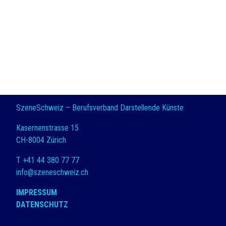
SzeneSchweiz – Berufsverband Darstellende Künste
Kasernenstrasse 15
CH-8004 Zürich
T +41 44 380 77 77
info@szeneschweiz.ch
IMPRESSUM
DATENSCHUTZ