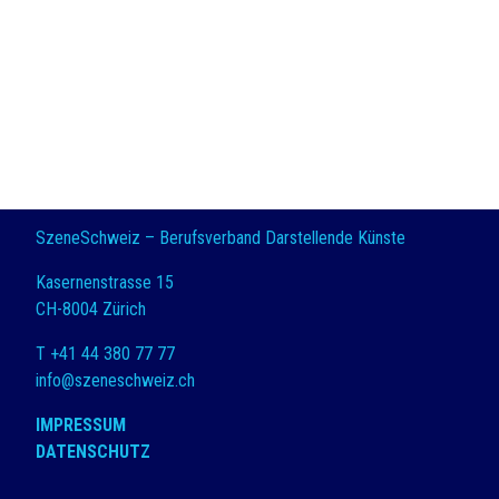
SzeneSchweiz – Berufsverband Darstellende Künste
Kasernenstrasse 15
CH-8004 Zürich
T +41 44 380 77 77
info@szeneschweiz.ch
IMPRESSUM
DATENSCHUTZ