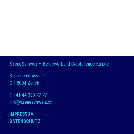
SzeneSchweiz – Berufsverband Darstellende Künste
Kasernenstrasse 15
CH-8004 Zürich
T +41 44 380 77 77
info@szeneschweiz.ch
IMPRESSUM
DATENSCHUTZ