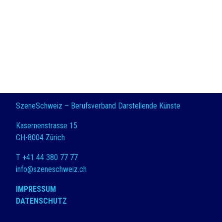
SzeneSchweiz – Berufsverband Darstellende Künste
Kasernenstrasse 15
CH-8004 Zürich
T +41 44 380 77 77
info@szeneschweiz.ch
IMPRESSUM
DATENSCHUTZ