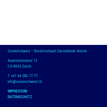
SzeneSchweiz – Berufsverband Darstellende Künste
Kasernenstrasse 15
CH-8004 Zürich
T +41 44 380 77 77
info@szeneschweiz.ch
IMPRESSUM
DATENSCHUTZ