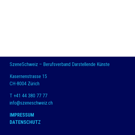
SzeneSchweiz – Berufsverband Darstellende Künste
Kasernenstrasse 15
CH-8004 Zürich
T +41 44 380 77 77
info@szeneschweiz.ch
IMPRESSUM
DATENSCHUTZ