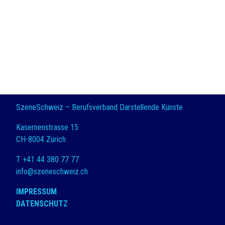
SzeneSchweiz – Berufsverband Darstellende Künste
Kasernenstrasse 15
CH-8004 Zürich
T +41 44 380 77 77
info@szeneschweiz.ch
IMPRESSUM
DATENSCHUTZ