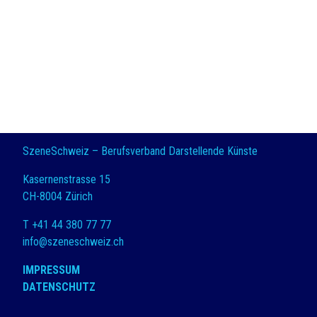
SzeneSchweiz – Berufsverband Darstellende Künste
Kasernenstrasse 15
CH-8004 Zürich
T +41 44 380 77 77
info@szeneschweiz.ch
IMPRESSUM
DATENSCHUTZ