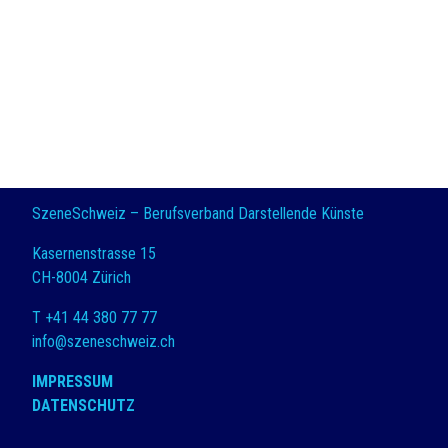
SzeneSchweiz – Berufsverband Darstellende Künste
Kasernenstrasse 15
CH-8004 Zürich
T +41 44 380 77 77
info@szeneschweiz.ch
IMPRESSUM
DATENSCHUTZ