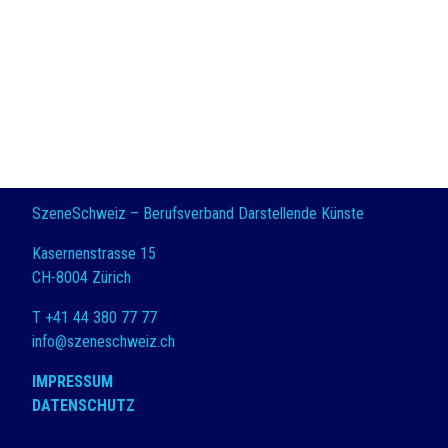
SzeneSchweiz – Berufsverband Darstellende Künste
Kasernenstrasse 15
CH-8004 Zürich
T +41 44 380 77 77
info@szeneschweiz.ch
IMPRESSUM
DATENSCHUTZ