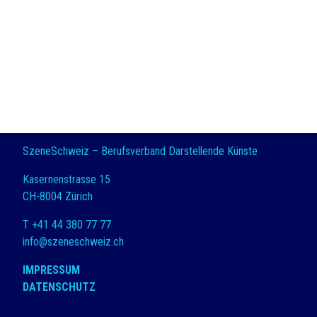
SzeneSchweiz – Berufsverband Darstellende Künste
Kasernenstrasse 15
CH-8004 Zürich
T +41 44 380 77 77
info@szeneschweiz.ch
IMPRESSUM
DATENSCHUTZ