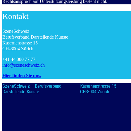
Rechtsanspruch auf Unterstützungsleistung besteht nicht.
Kontakt
SzeneSchweiz
Berufsverband Darstellende Künste
Kasernenstrasse 15
CH-8004 Zürich
+41 44 380 77 77
info@szeneschweiz.ch
Hier finden Sie uns.
SzeneSchweiz – Berufsverband
Kasernenstrasse 15
Darstellende Künste
CH-8004 Zürich