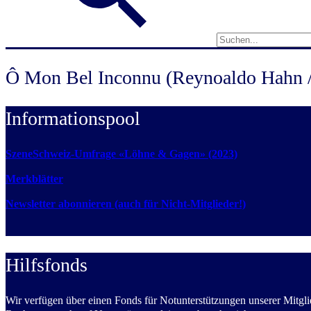
Ô Mon Bel Inconnu (Reynoaldo Hahn /
Informationspool
SzeneSchweiz-Umfrage «Löhne & Gagen» (2023)
Merkblätter
Newsletter abonnieren (auch für Nicht-Mitglieder!)
Hilfsfonds
Wir verfügen über einen Fonds für Notunterstützungen unserer Mitglie