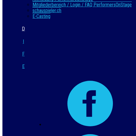
Mitgliederbereich / Login / FAQ PerformersOnStage
schauspieler.ch
E-Casting
D
I
F
E