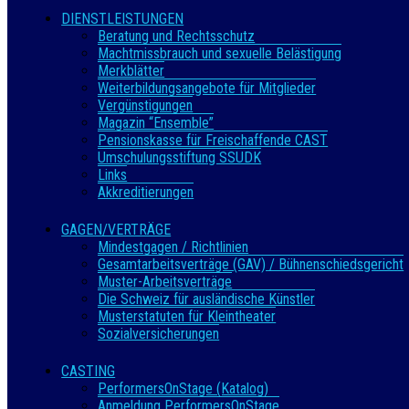
DIENSTLEISTUNGEN
Beratung und Rechtsschutz
Machtmissbrauch und sexuelle Belästigung
Merkblätter
Weiterbildungsangebote für Mitglieder
Vergünstigungen
Magazin “Ensemble”
Pensionskasse für Freischaffende CAST
Umschulungsstiftung SSUDK
Links
Akkreditierungen
GAGEN/VERTRÄGE
Mindestgagen / Richtlinien
Gesamtarbeitsverträge (GAV) / Bühnenschiedsgericht
Muster-Arbeitsverträge
Die Schweiz für ausländische Künstler
Musterstatuten für Kleintheater
Sozialversicherungen
CASTING
PerformersOnStage (Katalog)
Anmeldung PerformersOnStage