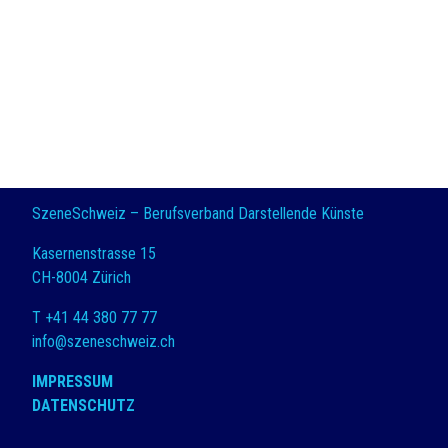
SzeneSchweiz – Berufsverband Darstellende Künste
Kasernenstrasse 15
CH-8004 Zürich
T +41 44 380 77 77
info@szeneschweiz.ch
IMPRESSUM
DATENSCHUTZ