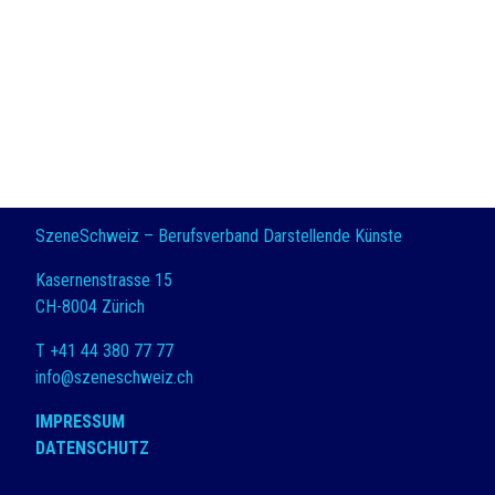
SzeneSchweiz – Berufsverband Darstellende Künste
Kasernenstrasse 15
CH-8004 Zürich
T +41 44 380 77 77
info@szeneschweiz.ch
IMPRESSUM
DATENSCHUTZ