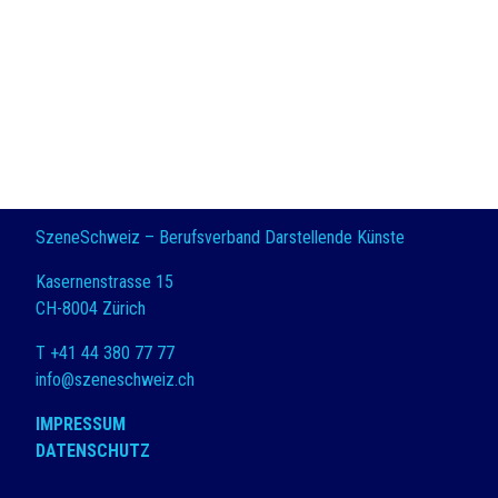
SzeneSchweiz – Berufsverband Darstellende Künste
Kasernenstrasse 15
CH-8004 Zürich
T +41 44 380 77 77
info@szeneschweiz.ch
IMPRESSUM
DATENSCHUTZ