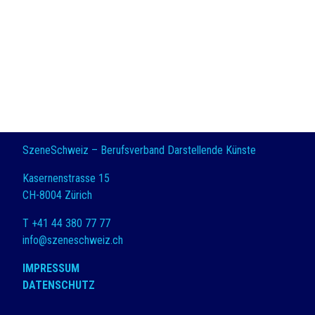
SzeneSchweiz – Berufsverband Darstellende Künste
Kasernenstrasse 15
CH-8004 Zürich
T +41 44 380 77 77
info@szeneschweiz.ch
IMPRESSUM
DATENSCHUTZ