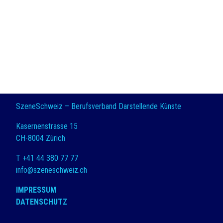
SzeneSchweiz – Berufsverband Darstellende Künste
Kasernenstrasse 15
CH-8004 Zürich
T +41 44 380 77 77
info@szeneschweiz.ch
IMPRESSUM
DATENSCHUTZ