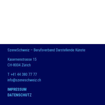
SzeneSchweiz – Berufsverband Darstellende Künste
Kasernenstrasse 15
CH-8004 Zürich
T +41 44 380 77 77
info@szeneschweiz.ch
IMPRESSUM
DATENSCHUTZ