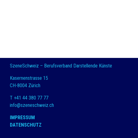
SzeneSchweiz – Berufsverband Darstellende Künste
Kasernenstrasse 15
CH-8004 Zürich
T +41 44 380 77 77
info@szeneschweiz.ch
IMPRESSUM
DATENSCHUTZ